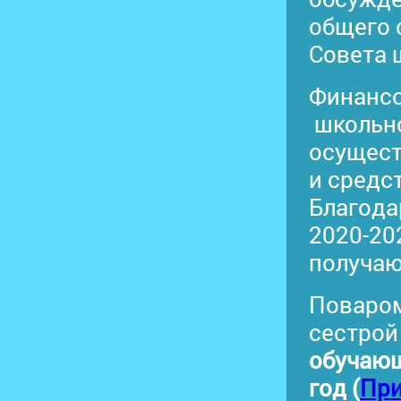
общего 
Совета 
Финансо
школьно
осущест
и средс
Благода
2020-20
получаю
Поваром
сестрой
обучающ
год (
При