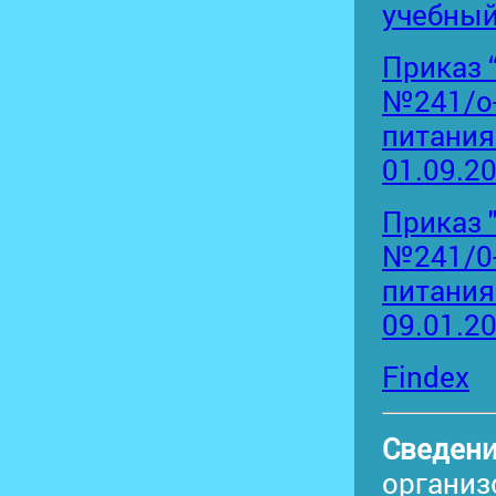
учебный 
Приказ 
№241/о-
питания
01.09.2
Приказ 
№241/0-
питания
09.01.2
Findex
Сведени
органи