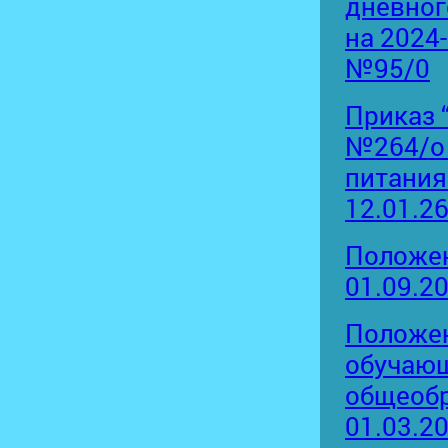
дневног
на 2024-
№95/0
Приказ 
№264/о 
питания
12.01.2
Положен
01.09.2
Положен
обучающ
общеобр
01.03.2