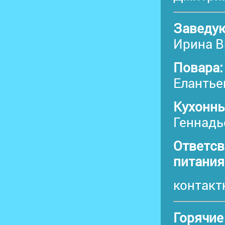
Заведу
Ирина В
Повара:
Елантье
Кухонны
Геннадь
Ответсв
питания
контакт
Горячие