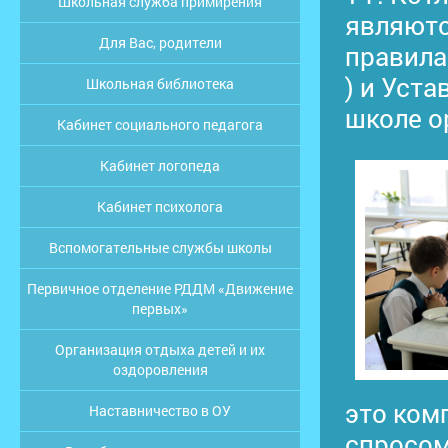
Школьная служба примирения
являютс
Для Вас, родители
правила
) и Уст
Школьная библиотека
школе о
Кабинет социального педагога
Кабинет логопеда
Кабинет психолога
Вспомогательные службы школы
Первичное отделение РДДМ «Движение
первых»
Организация отдыха детей и их
оздоровления
это ком
Наставничество в ОУ
спросом