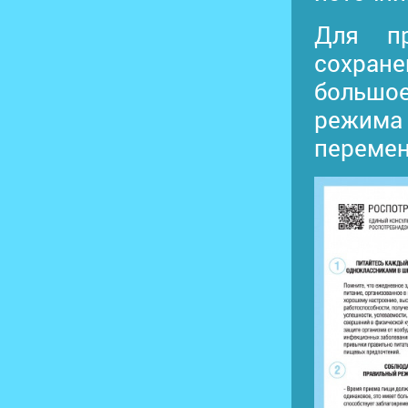
Для пр
сохран
большо
режима
перемен