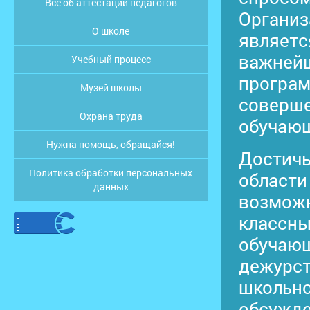
Все об аттестации педагогов
Организ
О школе
являетс
важнейш
Учебный процесс
програм
Музей школы
соверше
Охрана труда
обучаю
Нужна помощь, обращайся!
Достичь
Политика обработки персональных
области
данных
возмож
классны
обучающ
дежурст
школьно
обсужде