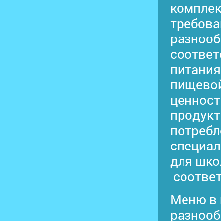
комплек
требова
разнооб
соответ
питания
пищевой
ценност
продукт
потребл
специал
для шко
соответ
Меню в 
разнооб