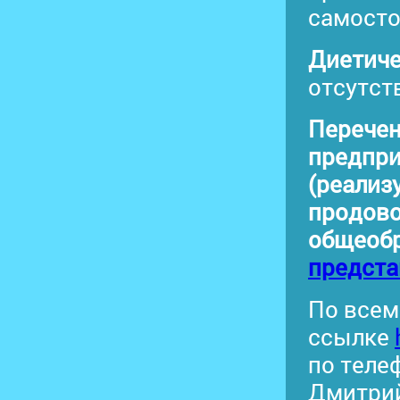
самосто
Диетиче
отсутст
Перечен
предпри
(реализ
продово
общеобр
предста
По всем
ссылке
по теле
Дмитрий