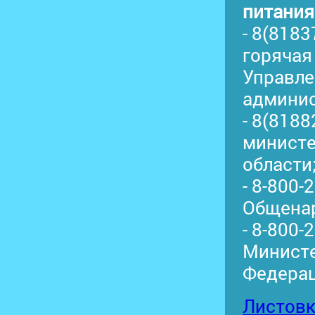
питания
- 8(8183
горячая
Управле
админис
- 8(8188
министе
области
- 8-800-
Общенар
- 8-800-
Министе
Федерац
Листовк