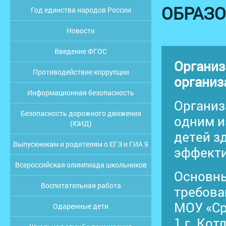
ОБРАЗО
Год единства народов России
Новости
Введение ФГОС
Организ
Противодействие коррупции
организ
Информационная безопасность
Организ
Безопасность дорожного движения
одним и
(ЮИД)
детей з
Выпускникам и родителям о ЕГЭ и ГИА 9
эффекти
Всероссийская олимпиада школьников
Основн
Воспитательная работа
требова
МОУ «Ср
Одаренные дети
1 г. Кот