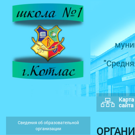
муни
"Средня
Карта
сайта
Сведения об образовательной
ОРГАНИ
организации