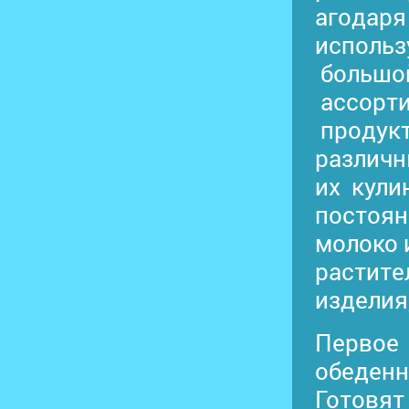
агодаря 
использ
большо
ассорт
продукт
различн
их кули
постоян
молоко 
растите
изделия
Перво
обеден
Готовя