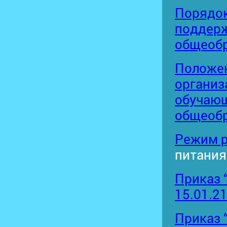
Порядок
поддер
общеобр
Положен
организ
обучаю
общеобр
Режим р
питания
Приказ 
15.01.2
Приказ 