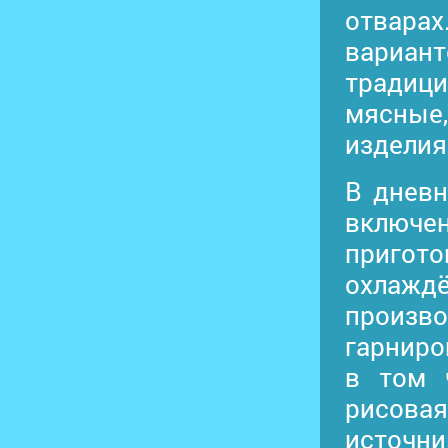
отварах
вариан
традиц
мясные
изделия
В днев
включ
пригото
охлаж
произво
гарниро
в том ч
рисов
источни