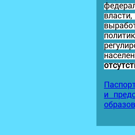
федер
власт
вырабо
полит
регули
насе
отсутст
Паспорт
и пред
образо