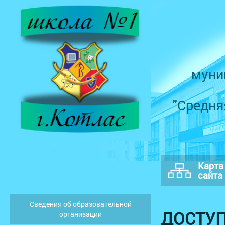
муни
"Средня
Карта
сайта
Сведения об образовательной
ДОСТУП
организации