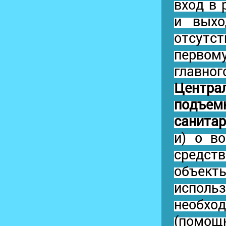
вход в
и выхо
отсутс
первом
главн
Центра
подъем
санитар
и) о в
средств
объект
исполь
необхо
(помощ