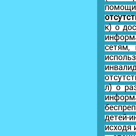
пом
отсутст
к) о д
информ
сетям,
исполь
инвал
отсутст
л) о р
информ
беспре
детей-
исходя 