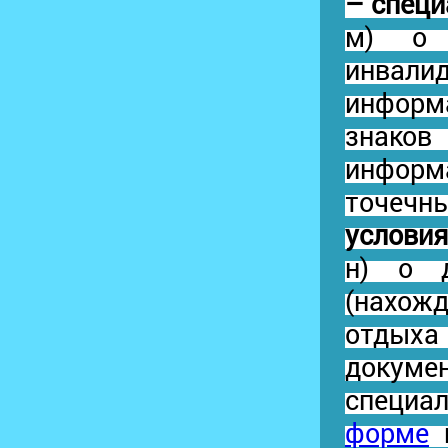
– специ
м) о 
инвал
информ
знаков
инфор
точечн
условия
н) о д
(нахож
отдыха
докум
специа
форме