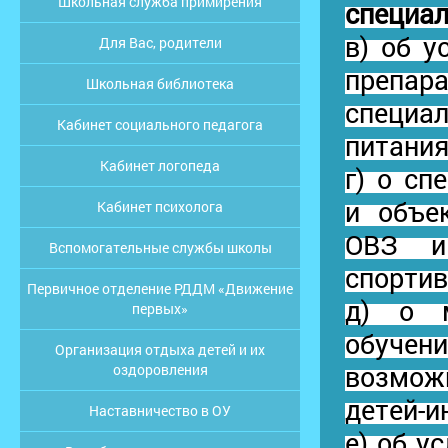
Школьная служба примирения
специал
в) об у
Для Вас, родители
препар
Школьная библиотека
специа
Кабинет социального педагога
питани
Кабинет логопеда
г) о с
и объе
Кабинет психолога
ОВЗ и
Вспомогательные службы школы
спортив
Первичное отделение РДДМ «Движение
д) о м
первых»
обучен
Организация отдыха детей и их
возможн
оздоровления
детей-и
Наставничество в ОУ
е) об у