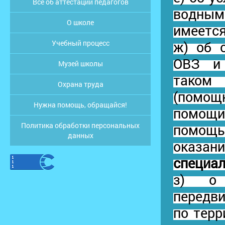
Все об аттестации педагогов
водны
О школе
имеетс
Учебный процесс
ж) об 
ОВЗ и 
Музей школы
таком
Охрана труда
(помощ
Нужна помощь, обращайся!
помощ
Политика обработки персональных
помощ
данных
оказ
специал
з) о 
передви
по терр