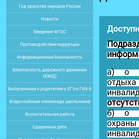
Год единства народов России
Новости
Доступн
Введение ФГОС
Подраз
Противодействие коррупции
информ
Информационная безопасность
а) о с
Безопасность дорожного движения
(ЮИД)
отдыха 
Выпускникам и родителям о ЕГЭ и ГИА 9
инва
отсутст
Всероссийская олимпиада школьников
б) о с
Воспитательная работа
охраны
Одаренные дети
инвали