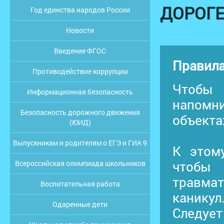
ДОРОГ
Год единства народов России
Новости
Введение ФГОС
Правила
Противодействие коррупции
Чтобы 
Информационная безопасность
напомни
Безопасность дорожного движения
объекта
(ЮИД)
Выпускникам и родителям о ЕГЭ и ГИА 9
К этом
чтобы 
Всероссийская олимпиада школьников
травма
Воспитательная работа
каникул
Одаренные дети
Следует