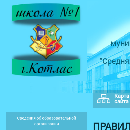
муни
"Средня
Карта
сайта
Сведения об образовательной
ПРАВИЛ
организации