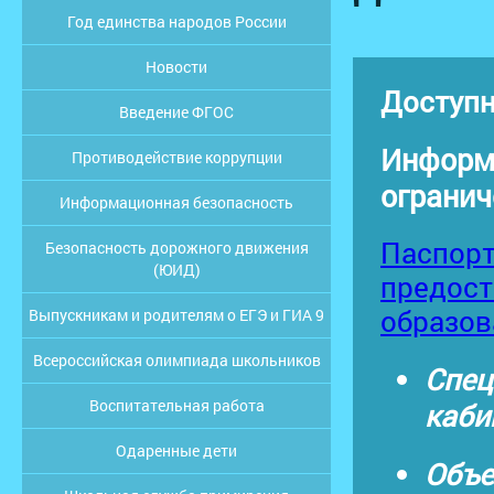
Год единства народов России
Новости
Доступн
Введение ФГОС
Информа
Противодействие коррупции
огранич
Информационная безопасность
Паспорт
Безопасность дорожного движения
(ЮИД)
предост
образов
Выпускникам и родителям о ЕГЭ и ГИА 9
Всероссийская олимпиада школьников
Спец
Воспитательная работа
каби
Одаренные дети
Объе