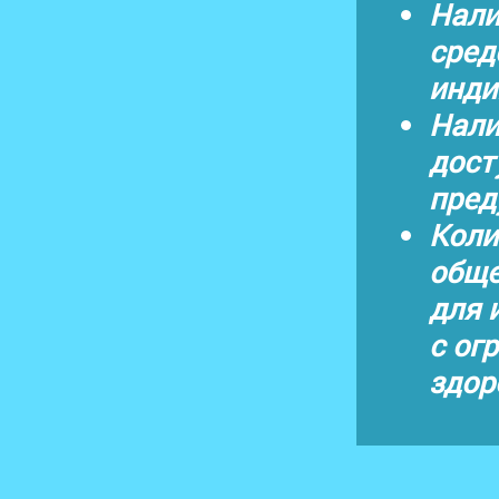
Нали
сред
инди
Нали
дост
пред
Коли
обще
для 
с ог
здор