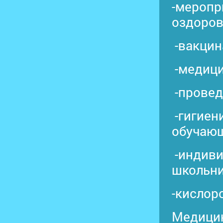
-меропр
оздоров
-вакцин
-медици
-провед
-гигиен
обучающ
-индиви
школьни
-кислор
Медицин