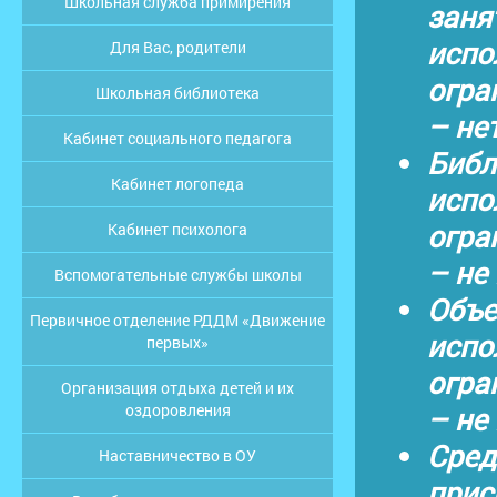
Школьная служба примирения
заня
испо
Для Вас, родители
огра
Школьная библиотека
– не
Кабинет социального педагога
Библ
Кабинет логопеда
испо
огра
Кабинет психолога
– не
Вспомогательные службы школы
Объе
Первичное отделение РДДМ «Движение
испо
первых»
огра
Организация отдыха детей и их
– не
оздоровления
Сред
Наставничество в ОУ
прис