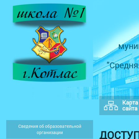
муни
"Средня
Карта
сайта
Сведения об образовательной
ДОСТУП
организации