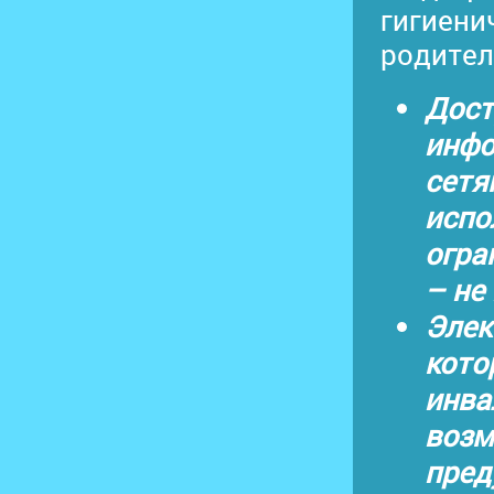
гигиени
родител
Дост
инфо
сетя
испо
огра
– не
Элек
кото
инва
возм
пред