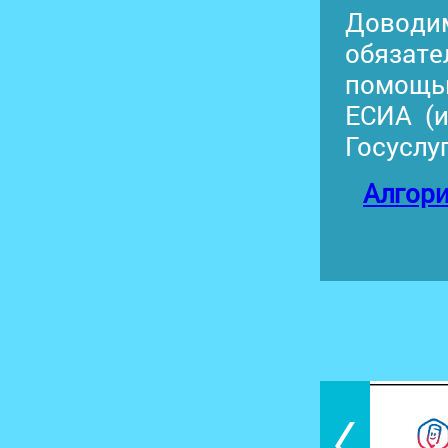
Доводи
обязате
помощь
ЕСИА (
Госуслуг
Алгори