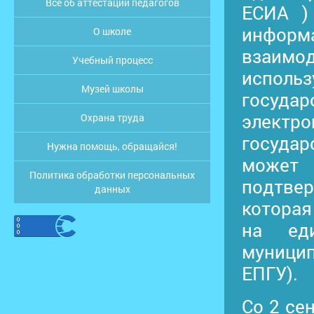
Все об аттестации педагогов
ЕСИА )
информа
О школе
взаимо
Учебный процесс
испол
Музей школы
госуда
элек
Охрана труда
госуда
Нужна помощь, обращайся!
может 
Политика обработки персональных
подтве
данных
которая
на ед
муницип
ЕПГУ).
Со 2 се