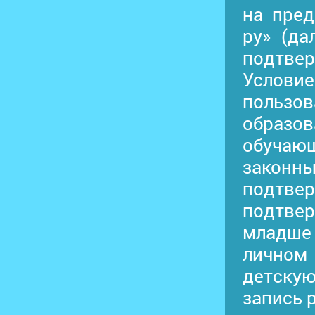
на пред
ру» (да
подтве
Условие
польз
образо
обучаю
законн
подтвер
подтве
младше
личном 
детскую
запись 