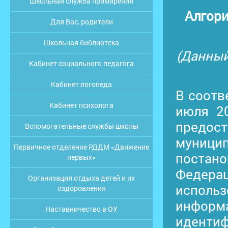
Школьная служба примирения
Алгори
Для Вас, родители
Школьная библиотека
(Данный
Кабинет социального педагога
Кабинет логопеда
В соотв
Кабинет психолога
июля 2
предо
Вспомогательные службы школы
муницип
Первичное отделение РДДМ «Движение
постан
первых»
Федерац
Организация отдыха детей и их
использ
оздоровления
информ
Наставничество в ОУ
иденти