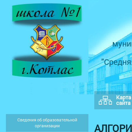
муни
"Средня
Карта
сайта
Сведения об образовательной
АЛГОРИ
организации