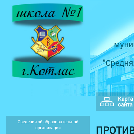
муни
"Средня
Карта
сайта
Сведения об образовательной
ПРОТИВ
организации