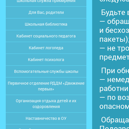
Школьная служба примирения
Будьте
Для Вас, родители
— обращ
Школьная библиотека
и бесхо
Кабинет социального педагога
пакеты)
— не тр
Кабинет логопеда
предме
Кабинет психолога
При обн
Вспомогательные службы школы
— немед
Первичное отделение РДДМ «Движение
работни
первых»
— по во
Организация отдыха детей и их
опасном
оздоровления
Обращай
Наставничество в ОУ
Подозре