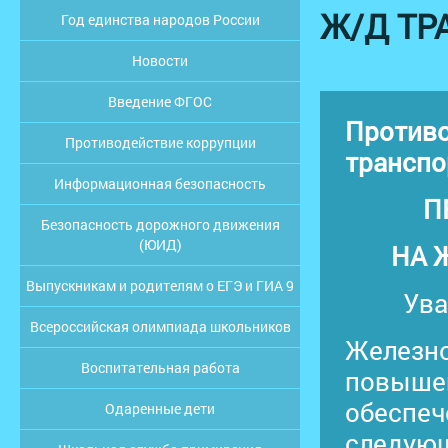
Ж/Д ТР
Год единства народов России
Новости
Введение ФГОС
Противо
Противодействие коррупции
транспо
Информационная безопасность
П
Безопасность дорожного движения
(ЮИД)
НА 
Выпускникам и родителям о ЕГЭ и ГИА 9
Ува
Всероссийская олимпиада школьников
Железно
Воспитательная работа
повышен
обеспеч
Одаренные дети
следующ