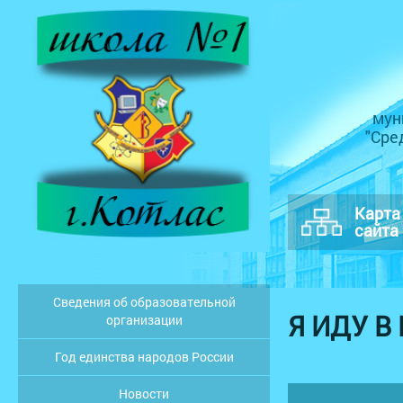
мун
"Сре
Карта
сайта
Сведения об образовательной
Я ИДУ В
организации
Год единства народов России
Новости