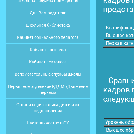
Школьная служба примирения
предста
Для Вас, родители
Школьная библиотека
Квалификац
Высшая кат
Кабинет социального педагога
Первая кате
Кабинет логопеда
Кабинет психолога
Вспомогательные службы школы
Сравнит
Первичное отделение РДДМ «Движение
кадров 
первых»
следующ
Организация отдыха детей и их
оздоровления
Уровень обр
Наставничество в ОУ
Высшее обр