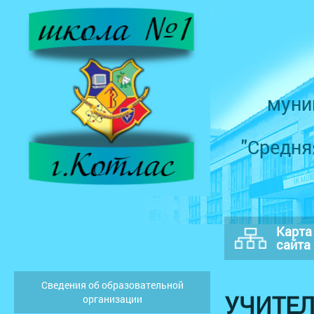
муни
"Средня
Карта
сайта
Сведения об образовательной
УЧИТЕ
организации