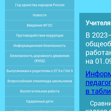
Год единства народов России
Новости
Учителя
Введение ФГОС
В 2023
Противодействие коррупции
общео
Информационная безопасность
работа
Безопасность дорожного движения
на 01.0
(ЮИД)
Выпускникам и родителям о ЕГЭ и ГИА 9
Инфор
педаго
Всероссийская олимпиада школьников
в табл
Воспитательная работа
Одаренные дети
Сравнит
кадров 